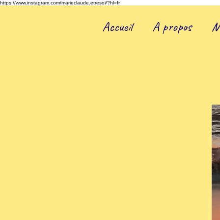
https://www.instagram.com/marieclaude.etresoi/?hl=fr
Accueil
A propos
M