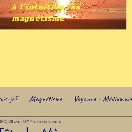
à l'intuition, au
magnétisme
uis-je?
Magnétisme
Voyance - Médiumnie 
s
BLACK FRIDAY
URIC
28 avr. 2021
1 min de lecture