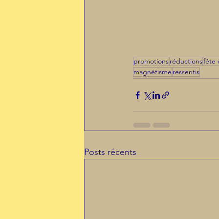
promotions
réductions
fête
magnétisme
ressentis
Posts récents