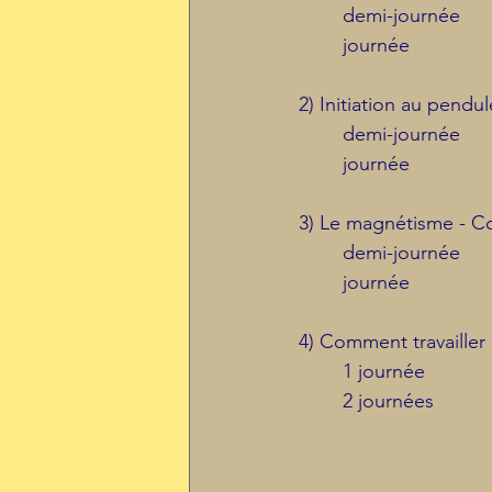
	demi-journée
	journée
2) Initiation au pendul
	demi-journée
	journée
3) Le magnétisme - C
	demi-journée
	journée
4) Comment travailler
	1 journée
	2 journées