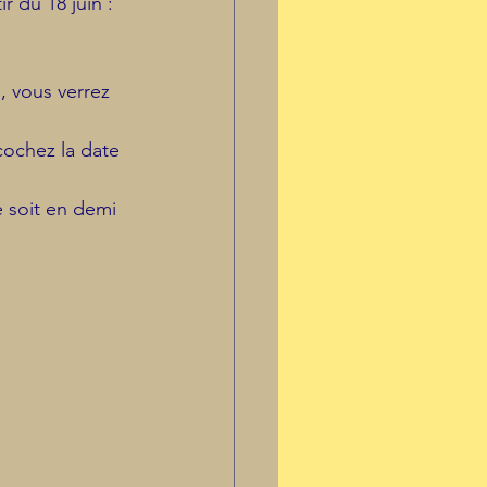
 du 18 juin :
, vous verrez 
cochez la date 
 soit en demi 