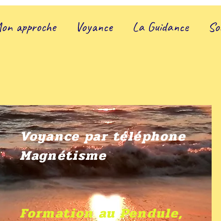
on approche
Voyance
La Guidance
So
Voyance par téléphone
Magnétisme
Formation au Pendule,