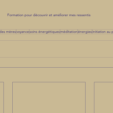
Formation pour découvrir et améliorer mes ressentis
 des mères
voyance
soins énergétiques
méditation
énergies
initiation au