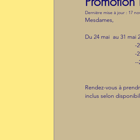
Promotion 
Dernière mise à jour :
17 no
Mesdames,
Du 24 mai  au 31 mai 2
		
		
		
Rendez-vous à prendre
inclus selon disponibil