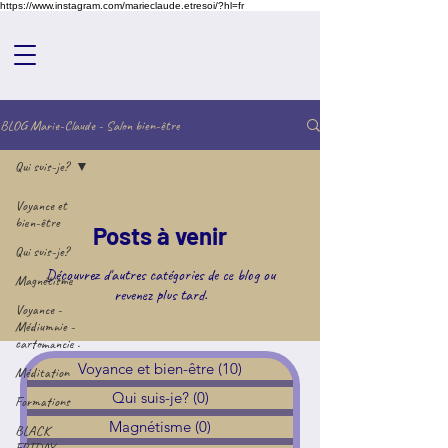
https://www.instagram.com/marieclaude.etresoi/?hl=fr
BLOG Marie-Claude - Salon bien-être
Qui suis-je?
Voyance et
bien-être
Posts à venir
Qui suis-je?
Découvrez d'autres catégories de ce blog ou
Magnétisme
revenez plus tard.
Voyance -
Médiumnie -
cartomancie .
Voyance et bien-être
(10)
10 posts
Méditation
Qui suis-je?
(0)
0 post
Formations
Magnétisme
(0)
0 post
BLACK
FRIDAY