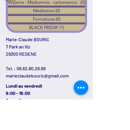
Voyance - Médiumnie - cartomancie .
(0)
0 post
Méditation
(0)
0 post
Formations
(0)
0 post
BLACK FRIDAY
(1)
1 post
Marie-Claude BOURIC
7 Park an Iliz
29300 REDENE
Tel. :
06.62.80.26.69
marieclaudebouric@gmail.com
Lundi au vendredi
9:00 - 16:00
Samedi
9:00 - 15:00
sur RDV