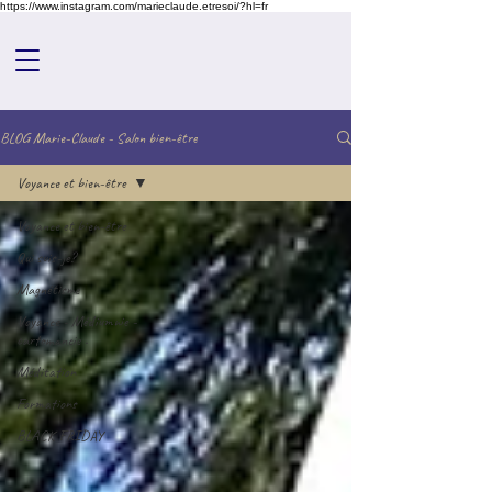
https://www.instagram.com/marieclaude.etresoi/?hl=fr
BLOG Marie-Claude - Salon bien-être
Voyance et bien-être
Voyance et bien-être
Qui suis-je?
Magnétisme
Voyance - Médiumnie -
cartomancie .
Méditation
Formations
BLACK FRIDAY