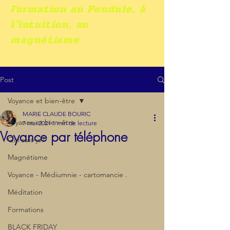
Formation au Pendule, à
l'intuition, au
magnétisme
Post
Voyance et bien-être
MARIE CLAUDE BOURIC
Voyance et bien-être
7 mai 2021
1 min de lecture
Voyance par téléphone
Qui suis-je?
Magnétisme
Voyance - Médiumnie - cartomancie .
Méditation
Formations
BLACK FRIDAY