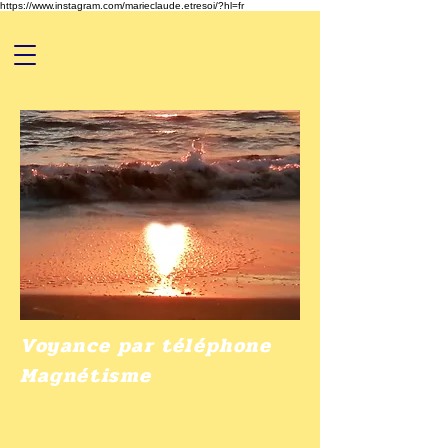
https://www.instagram.com/marieclaude.etresoi/?hl=fr
Voyance par téléphone
Magnétisme