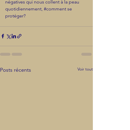
négatives qui nous collent à la peau 
quotidiennement, 
#comment
 se 
protéger?
Voir tout
Posts récents