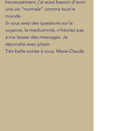
heureusement, j'ai aussi besoin d'avoir 
une vie "normale" comme tout le 
monde.
Si vous avez des questions sur la 
voyance, la médiumnité, n'hésitez pas 
à me laisser des messages. Je 
répondrai avec plaisir.
Très belle soirée à vous. Marie-Claude