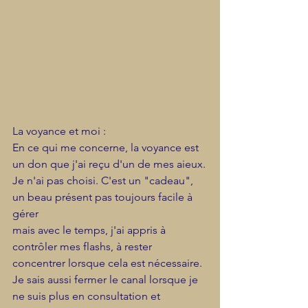
La voyance et moi : 
En ce qui me concerne, la voyance est 
un don que j'ai reçu d'un de mes aieux.
Je n'ai pas choisi. C'est un "cadeau", 
un beau présent pas toujours facile à 
gérer
mais avec le temps, j'ai appris à 
contrôler mes flashs, à rester 
concentrer lorsque cela est nécessaire.
Je sais aussi fermer le canal lorsque je 
ne suis plus en consultation et 