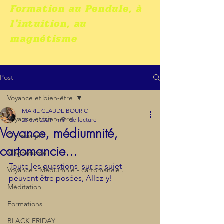
Formation au Pendule, à
l'intuition, au
magnétisme
Post
Voyance et bien-être
MARIE CLAUDE BOURIC
Voyance et bien-être
28 avr. 2021
1 min de lecture
Voyance, médiumnité,
Qui suis-je?
cartomancie...
Magnétisme
Toute les questions  sur ce sujet 
Voyance - Médiumnie - cartomancie .
peuvent être posées, Allez-y!
Méditation
Formations
BLACK FRIDAY