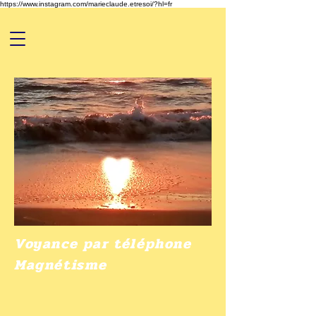
https://www.instagram.com/marieclaude.etresoi/?hl=fr
Voyance par téléphone
Magnétisme