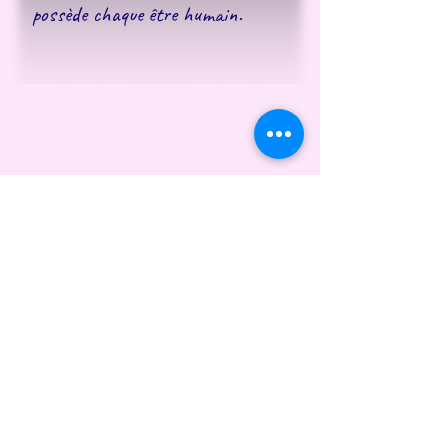
possède chaque être humain.
Séance de Magnétisme
séance 1 heure : 65 euros
séance 30 minutes : 35 euros
en savoir plus
Marie-Claude BOURIC