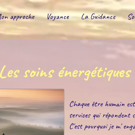
on approche
Voyance
La Guidance
So
Les soins énergétiques
Chaque être humain est 
services qui répondent s
C'est pourquoi je m' enga