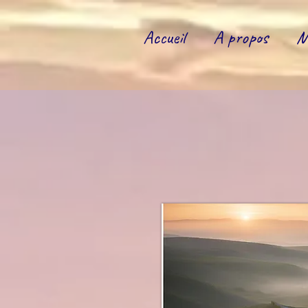
https://www.instagram.com/marieclaude.etresoi/?hl=fr
Accueil
A propos
M