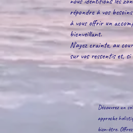
nous identifions les zo
répondre à vos besoins s
à vous offrir un accom
bienveillant.
N'ayez crainte, au cou
sur vos ressentis et, si 
Découvrez un soin
approche holistiq
bien-être. Offre